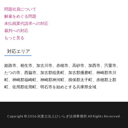
問題社員について
解雇をめぐる問題
未払残業代請求への対応
裁判への対応
もっと見る
対応エリア
姫路市、相生市、加古川市、赤穂市、高砂市、加西市、宍粟市、
たつの市、西脇市、加古郡稲美町、加古郡播磨町、神崎郡市川
町、神崎郡福崎町、神崎郡神河町、揖保郡太子町、赤穂郡上郡
町、佐用郡佐用町、明石市を始めとする兵庫県全域
Copyright © 2016 弁護士法人ひいらぎ法律事務所 All Rights Reserved.