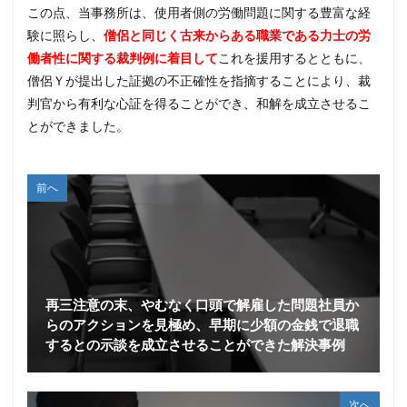
この点、当事務所は、使用者側の労働問題に関する豊富な経
験に照らし、
僧侶と同じく古来からある職業である力士の労
働者性に関する裁判例に着目して
これを援用するとともに、
僧侶Ｙが提出した証拠の不正確性を指摘することにより、裁
判官から有利な心証を得ることができ、和解を成立させるこ
とができました。
前へ
再三注意の末、やむなく口頭で解雇した問題社員か
らのアクションを見極め、早期に少額の金銭で退職
するとの示談を成立させることができた解決事例
次へ