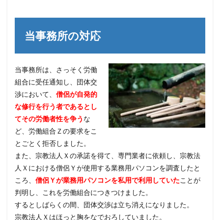
当事務所の対応
当事務所は、さっそく労働
組合に受任通知し、団体交
渉において、
僧侶が自発的
な修行を行う者であるとし
てその労働者性を争う
な
ど、労働組合Ｚの要求をこ
とごとく拒否しました。
また、宗教法人Ｘの承諾を得て、専門業者に依頼し、宗教法
人Ｘにおける僧侶Ｙが使用する業務用パソコンを調査したと
ころ、
僧侶Ｙが業務用パソコンを私用で利用していた
ことが
判明し、これを労働組合につきつけました。
するとしばらくの間、団体交渉は立ち消えになりました。
宗教法人Ｘはほっと胸をなでおろしていました。