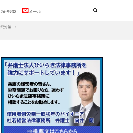
226-9933
メール
労死対策