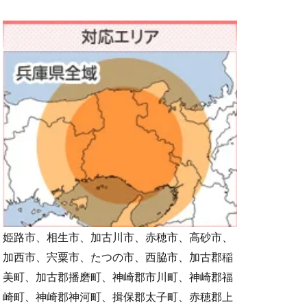
姫路市、相生市、加古川市、赤穂市、高砂市、
加西市、宍粟市、たつの市、西脇市、加古郡稲
美町、加古郡播磨町、神崎郡市川町、神崎郡福
崎町、神崎郡神河町、揖保郡太子町、赤穂郡上